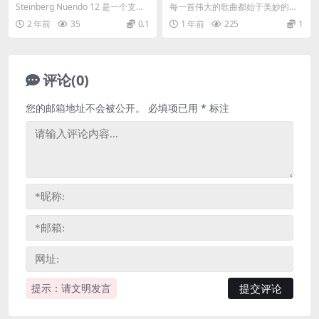
MAC 高级音频后期制作软件
o-Tune Unlimited 2023.12
Steinberg Nuendo 12 是一个支持
每一首伟大的歌曲都始于美妙的歌
CE-V.R-Win
Atmos、Netflix ...
声。Auto-Tune Unlimited 提供您...
2 年前
35
0.1
1 年前
225
1
评论(0)
您的邮箱地址不会被公开。
必填项已用
*
标注
提示：请文明发言