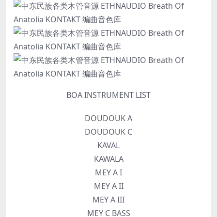
BOA INSTRUMENT LIST
DOUDOUK A
DOUDOUK C
KAVAL
KAWALA
MEY A I
MEY A II
MEY A III
MEY C BASS