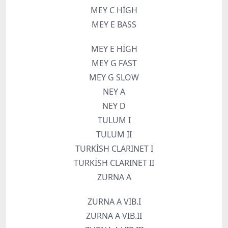
MEY C HİGH
MEY E BASS
MEY E HİGH
MEY G FAST
MEY G SLOW
NEY A
NEY D
TULUM I
TULUM II
TURKİSH CLARINET I
TURKİSH CLARINET II
ZURNA A
ZURNA A VIB.I
ZURNA A VIB.II