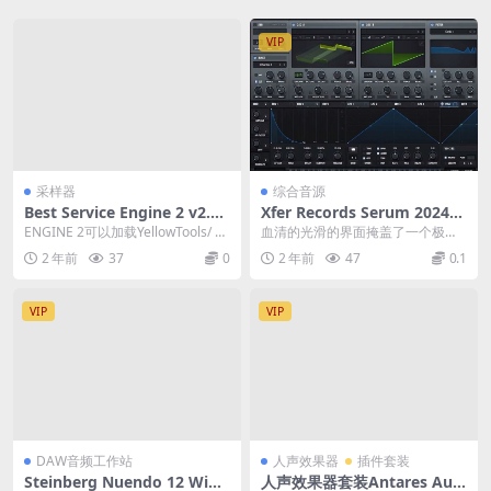
VIP
采样器
综合音源
Best Service Engine 2 v2.7.
Xfer Records Serum 2024
0.17 v2.1.0.186 UNLOCKED
血清合成器中文版 Win/Mac
ENGINE 2可以加载YellowTools/ B
血清的光滑的界面掩盖了一个极其
[WiN, MacOS]
estService系列音色...
灵活的波形合成器。 血清是第一个
2 年前
37
0
2 年前
47
0.1
合成器从Xfer记...
VIP
VIP
DAW音频工作站
人声效果器
插件套装
Steinberg Nuendo 12 WiN+
人声效果器套装Antares Aut