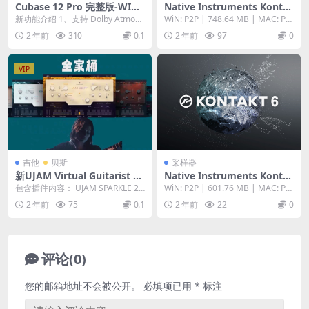
Cubase 12 Pro 完整版-WIN/
Native Instruments Konta
MAC（含全部扩展插件）
kt 6 v6.5.2 [WiN, MacOS]
新功能介绍 1、支持 Dolby Atmos
WiN: P2P | 748.64 MB | MAC: P2
混音 Cubase 12.0 Pr...
P | 542.53...
2 年前
310
0.1
2 年前
97
0
VIP
吉他
贝斯
采样器
新UJAM Virtual Guitarist 虚
Native Instruments Konta
拟吉他手 5把Loop电木吉他音
kt 6 v6.5.0 FiXED v6.5.0 [Wi
包含插件内容： UJAM SPARKLE 2–
WiN: P2P | 601.76 MB | MAC: P2
源 MAC/PC
N, MacOS]
v2.3.0 UJAM...
P | 542 MB...
2 年前
75
0.1
2 年前
22
0
评论(0)
您的邮箱地址不会被公开。
必填项已用
*
标注