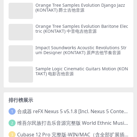
Orange Tree Samples Evolution Django Jazz
(KONTAKT) 爵士吉他音源
Orange Tree Samples Evolution Baritone Elec
tric (KONTAKT) 中音电吉他音源
Impact Soundworks Acoustic Revolutions Str
um Designer (KONTAKT) 原声吉他节奏音源
Sample Logic Cinematic Guitars Motion (KON
TAKT) 电影吉他音源
排行榜展示
合成器 reFX Nexus 5 v5.1.8 [Incl. Nexus 5 Content] PC/v5.1.8 MAC
1
维吾尔民族打击乐音源完整版 World Ethnic Music Uyghur Instruments v1.0.1 [KONTAKT]
2
Cubase 12 Pro 完整版-WIN/MAC（含全部扩展插件）
3