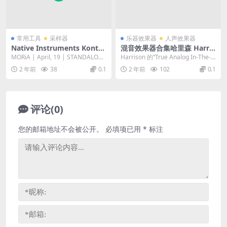
常用工具
采样器
乐器效果器
人声效果器
Native Instruments Konta
混音效果器合集哈里森 Harris
kt 7 v7.3.0 [WiN, MacOS]
on AVA Plugins v2021.05.11
MORiA | April, 19 | STANDALONE
Harrison 的“True Analog In-The-B
Win
| AUi | V...
ox”声音声誉归功...
2 年前
38
0.1
2 年前
102
0.1
评论(0)
您的邮箱地址不会被公开。
必填项已用
*
标注