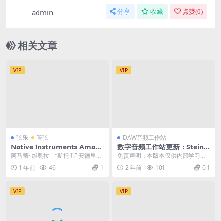
admin
分享
收藏
点赞(
0
)
相关文章
VIP
VIP
弦乐
管弦
DAW音频工作站
Native Instruments Amati
数字音频工作站更新：Steinb
Viola v1.0.0 KONTAKT克雷
erg Cubase 13 Pro v13.0.40
阿马蒂· 维奥拉 – “斯托弗” 安德里亚·
免责声明：本版本仅供内部学习，
莫纳四重奏中提琴
VR版
阿马蒂是一位开拓性的小提琴手，
请下载后24小时内删除，请购买正
1 年前
46
1
2 年前
101
0.1
正如我...
版最稳定！ 官网：...
VIP
VIP