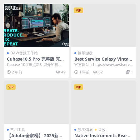
VIP
DAW音频工作站
钢琴键盘
Cubase10.5 Pro 完整版 完美
Best Service Galaxy Vintag
功能无限制 Windows版本
e D v1.5 (KONTAKT) 音乐会
Cubase 10.5重点新功能介绍视
官方网站：https://www.bestservic
三角钢琴音源
频： 频谱对比均衡模式（仅限Cuba
e.com/en/gala...
2 年前
49
1 年前
82
1
se ...
VIP
VIP
常用工具
氛围铺底
音效
【Adobe全家桶】 2025新版
Native Instruments Rise &