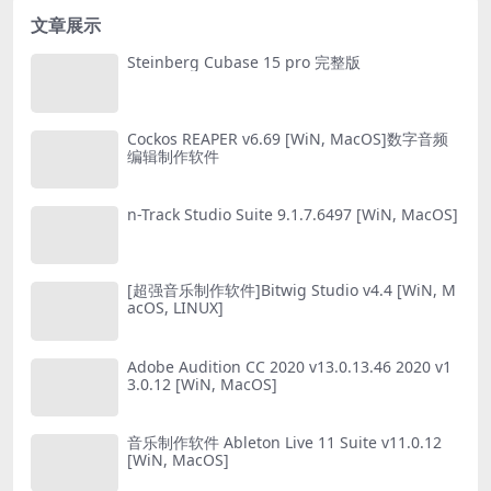
文章展示
Steinberg Cubase 15 pro 完整版
Cockos REAPER v6.69 [WiN, MacOS]数字音频
编辑制作软件
n-Track Studio Suite 9.1.7.6497 [WiN, MacOS]
[超强音乐制作软件]Bitwig Studio v4.4 [WiN, M
acOS, LINUX]
Adobe Audition CC 2020 v13.0.13.46 2020 v1
3.0.12 [WiN, MacOS]
音乐制作软件 Ableton Live 11 Suite v11.0.12
[WiN, MacOS]