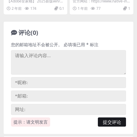
win/mac 以及往年各种版本
Hit v1.2.0 – Kontakt电影配
【Adobe全家桶】 2025新版win/m
官方网站：https://www.native-inst
大合集 可挑选您适合的版本！
乐影视音效音色库
ac 以及往年各种版本大合集 可挑
ruments.com/...
2 年前
174
0.1
1 年前
77
1
选...
评论(0)
您的邮箱地址不会被公开。
必填项已用
*
标注
提示：请文明发言