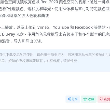
色空间视频或宽色域 Rec. 2020 颜色空间的视频 • 通过一键
颜色板”处理颜色、饱和度和曝光 • 使用抠像和遮罩可对特定颜色或
整抠像和遮罩的强大色轮和曲线
播放，以及上传到 Vimeo、YouTube 和 Facebook 等网站 •
Blu-ray 光盘 • 使用角色元数据导出音频主干和多个版本的已
和混音，导入和导出 XML
仅供下载交流学习使用，请勿用于商业行为，若利用本站分享的资源而引
无关。资源的版权归原著所有，如有侵权，请邮件至
分享
收藏
点赞