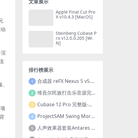
文章展示
Apple Final Cut Pro
X v10.4.3 [MacOS]
元
您动
Steinberg Cubase P
ro v12.0.0.205 [Wi
N]
台渲
现
排行榜展示
合成器 reFX Nexus 5 v5.1.8 [Incl. Nexus 5 Content] PC/v5.1.8 MAC
1
幕、
维吾尔民族打击乐音源完整版 World Ethnic Music Uyghur Instruments v1.0.1 [KONTAKT]
2
Cubase 12 Pro 完整版-WIN/MAC（含全部扩展插件）
3
理项
ProjectSAM Swing More! [KONTAKT]（37.2GB）
的背
4
人声效果器套装Antares Auto-Tune Unlimited 2023.12 CE-V.R-Win
5