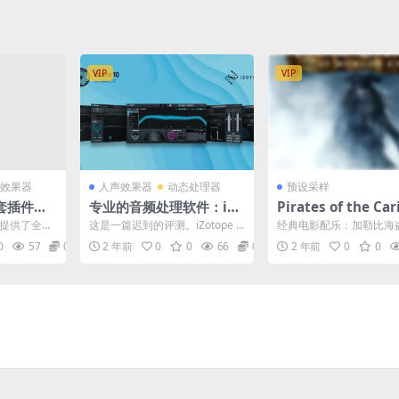
VIP
VIP
效果器
人声效果器
动态处理器
预设采样
套插件Wa
专业的音频处理软件：iZo
Pirates of the Ca
te MAC/
tope Ozone 10 Advanc
an Soundtrack 
ete提供了全新
这是一篇迟到的评测。iZotope O
经典电影配乐：加勒比海盗 P
ed Mac/PC (臭氧10)
盗配乐工程文件
，增强动态控
zone 10早在2022年9月即发售。
es of the Caribbean So...
0
57
0.1
2 年前
0
0
66
0.1
2 年前
0
0
相...