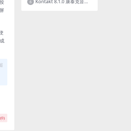
Kontakt 8.1.0 康泰克音源采样器 Win/Mac 最新版本
点按
6
屏
 使
完成
起
(
0
)