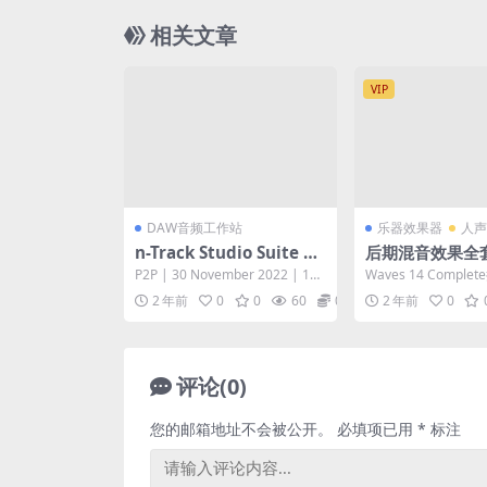
相关文章
VIP
DAW音频工作站
乐器效果器
人声
n-Track Studio Suite 9.
后期混音效果全
1.7.6497 [WiN, MacOS]
ves 14 Comple
P2P | 30 November 2022 | 144
Waves 14 Compl
PC 完整版
MB Team HCi...
的Mix和Trim旋钮
2 年前
0
0
60
0
2 年前
0
制...
评论(0)
您的邮箱地址不会被公开。
必填项已用
*
标注