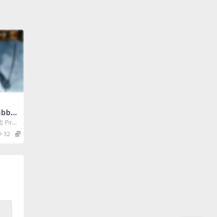
ribbe
加勒比海
irat
32
1