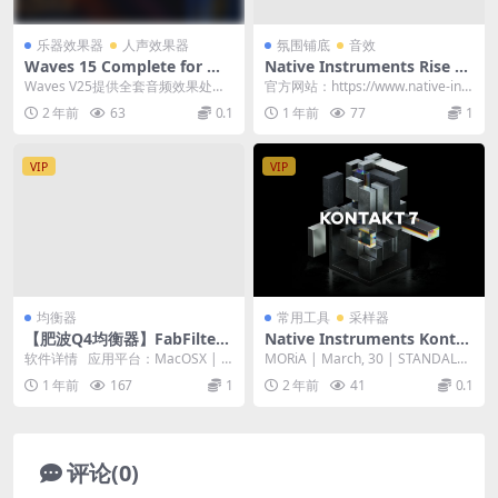
乐器效果器
人声效果器
氛围铺底
音效
Waves 15 Complete for Ma
Native Instruments Rise &
c (后期混音效果全套插件)
Hit v1.2.0 – Kontakt电影配
Waves V25提供全套音频效果处理
官方网站：https://www.native-inst
乐影视音效音色库
工具。调整插件大小以提高生产
ruments.com/...
2 年前
63
0.1
1 年前
77
1
力。使用新的预...
VIP
VIP
均衡器
常用工具
采样器
【肥波Q4均衡器】FabFilter
Native Instruments Konta
Pro-Q 4 v4.0.0 U2B Mac/WI
kt 7 v7.2.0 [WiN, MacOS]
软件详情 应用平台：MacOSX | W
MORiA | March, 30 | STANDALO
N
indows 插件格式：A...
NE | AUi | V...
1 年前
167
1
2 年前
41
0.1
评论(0)