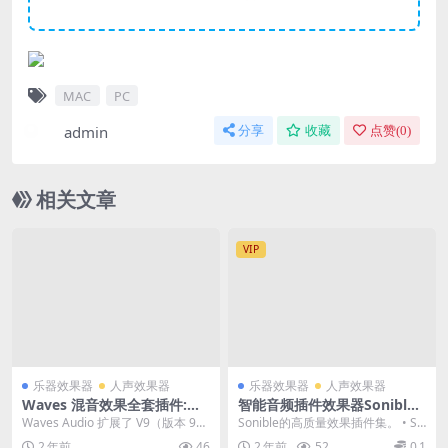
MAC
PC
admin
分享
收藏
点赞(
0
)
相关文章
VIP
乐器效果器
人声效果器
乐器效果器
人声效果器
Waves 混音效果全套插件:Wa
智能音频插件效果器Sonible
ves v9 Complete 完美破解版
FX Bundle 2022 VST VST3 A
Waves Audio 扩展了 V9（版本 9）
Sonible的高质量效果插件集。 • So
及安装教程
AX x64 WIN/Mac
的功能，现在可以使用 Yamah...
nible EntropyEQ v1...
2 年前
46
2 年前
52
0.1