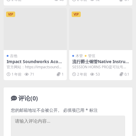
VIP
VIP
吉他
木管
管弦
Impact Soundworks Acous
流行爵士铜管Native Instru
tic Revolutions Strum Desi
ments Session Horns Pro v
官方网站：https://impactsoundwo
SESSION HORNS PRO是可玩号角
gner (KONTAKT) 原声吉他节
1.4 [KONTAKT]
rks.com/produc...
中的最后一个词。将10种完美采样
1 年前
71
1
2 年前
53
0.1
奏音源
的乐...
评论(0)
您的邮箱地址不会被公开。
必填项已用
*
标注