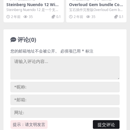
Steinberg Nuendo 12 WiN+
Overloud Gem bundle Com
MAC 高级音频后期制作软件
plete，最新版宝石效果器 ，
Steinberg Nuendo 12 是一个支持
​宝石插件完整版Overloud Gem bu
全套一键安装win &mac版
Atmos、Netflix ...
ndle Complete 202...
2 年前
35
0.1
2 年前
35
0.1
评论(0)
您的邮箱地址不会被公开。
必填项已用
*
标注
提示：请文明发言