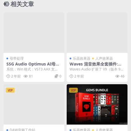
相关文章
母带处理
乐器效果器
人声效果器
SSG Audio Optimus AI母带
Waves 混音效果全套插件:Wa
处理效果器
ves v9 Complete 完美破解版
系统：Win 格式：VST3 AAX 支
Waves Audio 扩展了 V9（版本 9）
及安装教程
持：Mocha一键安装 母带处理是一
的功能，现在可以使用 Yamah...
2 年前
81
0
2 年前
46
门艺...
VIP
VIP
DAW音频工作站
乐器效果器
人声效果器