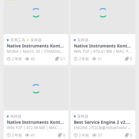
常用工具
采样器
采样器
Native Instruments Konta
Native Instruments Konta
kt 7 v7.2.0 [WiN, MacOS]
kt 6 v6.4.2 [WiN, MacOS]
MORiA | March, 30 | STANDALO
WiN: P2P | 670.61 MB | MAC: P2
NE | AUi | V...
P | 544.11...
2 年前
42
0.1
2 年前
21
0
采样器
采样器
Native Instruments Konta
Best Service Engine 2 v2.7.
kt 6 v6.6.0 Full v6.6.0 [WiN,
0.17 v2.1.0.186 UNLOCKED
WiN: P2P | 472.98 MB | MAC: M
ENGINE 2可以加载YellowTools/ B
MacOS]
[WiN, MacOS]
ORiA | 581....
estService系列音色...
2 年前
41
0
2 年前
37
0