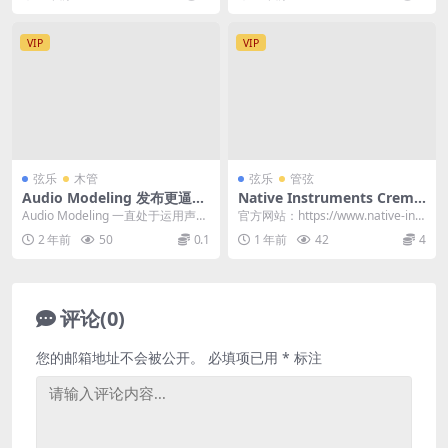
安纳托利亚和...
VIP
VIP
弦乐
木管
弦乐
管弦
Audio Modeling 发布更逼
Native Instruments Cremo
真、更具表现力的声学建模虚
na Quartet v1.3.0 (KONTAK
Audio Modeling 一直处于运用声学
官方网站：https://www.native-inst
拟乐器引擎 SWAM Engine 3
T) 四款高雅专业的弦乐器音源
建模虚拟乐器的最前沿。多年来，
ruments.com/...
2 年前
50
0.1
1 年前
42
4
他们...
评论(0)
您的邮箱地址不会被公开。
必填项已用
*
标注