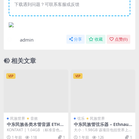
下载遇到问题？可联系客服或反馈
admin
分享
收藏
点赞(
0
)
相关文章
VIP
VIP
民族世界
音效
弦乐
民族世界
中东民族各类木管音源 ETHN
中东民族管弦乐器 – Ethnaud
AUDIO Breath Of Anatolia
io Strings Of Anatolia Kont
KONTAKT | 1.04GB （标准音色）
大小：1.98GB 该项目包括世界上最
KONTAKT 编曲音色库
akt
BOA INSTRUMENT L...
大的民族弦乐器库。乘坐爱琴海，
1 年前
118
1
1 年前
126
1